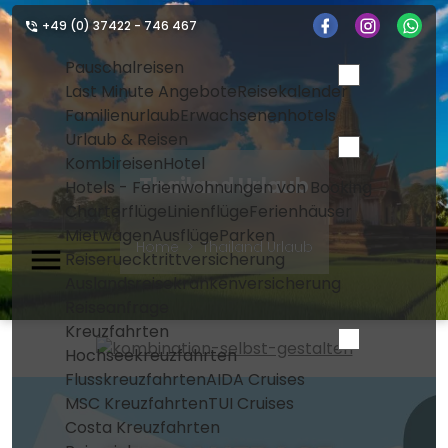
+49 (0) 37422 - 746 467
Pauschalreisen
Last Minute Angebote
Reisekalender
Familienurlaub
Erwachsenenhotels
Urlaub & Reisen
Kombireisen
Hotel
Thailand Urlaub
Hotels - Ferienwohnungen von Booking
Charterflüge
Linienflüge
Ferienhäuser
Mietwagen
Ausflüge
Parken
Home
Thailand Urlaub
Reiseruecktrittversicherung
Auslandsreisekrankenversicherung
Reiseanfrage
Kreuzfahrten
Hochseekreuzfahrten
Flusskreuzfahrten
AIDA Cruises
MSC Kreuzfahrten
TUI Cruises
Costa Kreuzfahrten