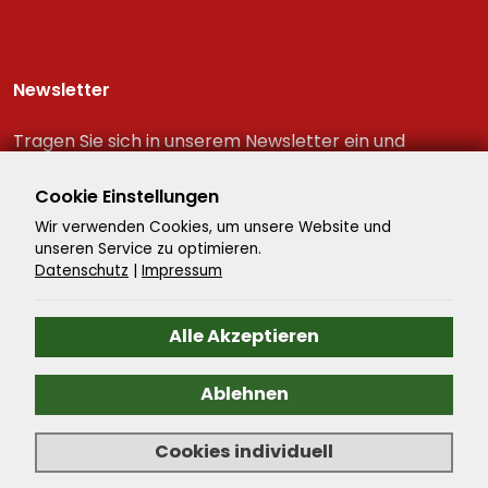
Newsletter
Tragen Sie sich in unserem Newsletter ein und
erhalten Sie immer als erster die neuesten
Reiseschnäppchen!
Cookie Einstellungen
Wir verwenden Cookies, um unsere Website und
unseren Service zu optimieren.
Datenschutz
|
Impressum
Alle Akzeptieren
Ablehnen
©
2026
- Reisenavigator - Alle Rechte vorbehalten. -
Cookies individuell
Reiseportal
by ATeO-CMS.Travel