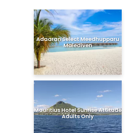
Adaaran Select Meedhupparu
Malediven
Mauritius Hotel Sunrise Attitude
Adults Only