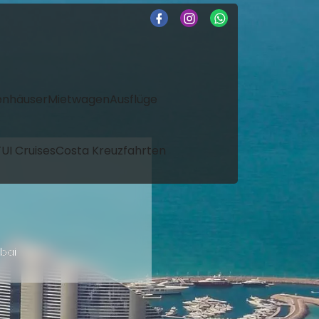
enhäuser
Mietwagen
Ausflüge
UI Cruises
Costa Kreuzfahrten
bai