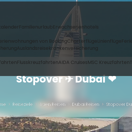
kalender
Familienurlaub
Erwachsenenhotels
Ferienwohnungen von Booking
Charterflüge
Linienflüge
Feri
icherung
Auslandsreisekrankenversicherung
fahrten
Flusskreuzfahrten
AIDA Cruises
MSC Kreuzfahrten
T
Stopover ✈ Dubai ❤
me
Reiseziele
Asien Reisen
Dubai Reisen
Stopover Du