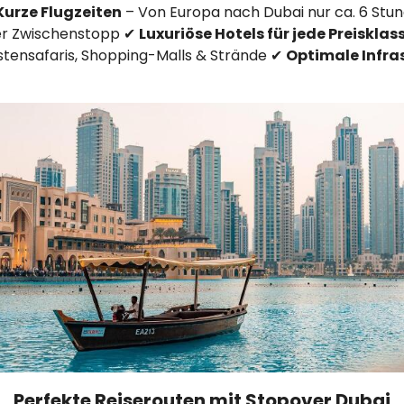
 Kurze Flugzeiten
– Von Europa nach Dubai nur ca. 6 Stu
er Zwischenstopp ✔
Luxuriöse Hotels für jede Preisklas
üstensafaris, Shopping-Malls & Strände ✔
Optimale Infra
Perfekte Reiserouten mit Stopover Dubai