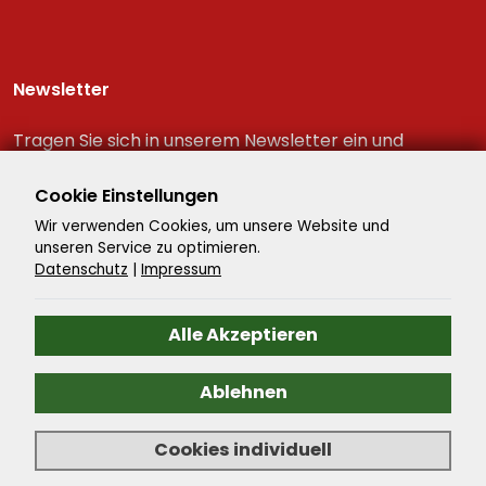
Newsletter
Tragen Sie sich in unserem Newsletter ein und
erhalten Sie immer als erster die neuesten
Reiseschnäppchen!
Cookie Einstellungen
Wir verwenden Cookies, um unsere Website und
unseren Service zu optimieren.
Datenschutz
|
Impressum
Alle Akzeptieren
Ablehnen
©
2026
- Reisenavigator - Alle Rechte vorbehalten. -
Cookies individuell
Reiseportal
by ATeO-CMS.Travel