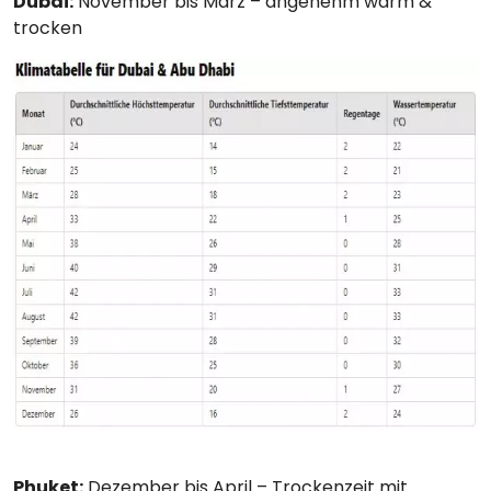
Dubai:
November bis März – angenehm warm &
trocken
Phuket:
Dezember bis April – Trockenzeit mit