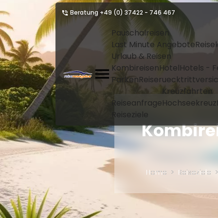
Beratung
+49 (0) 37422 - 746 467
Pauschalreisen
Last Minute Angebote
Reise
Urlaub & Reisen
Kombireisen
Hotel
Hotels - 
Parken
Reiseruecktrittvers
Kreuzfahrten
Reiseanfrage
Hochseekreuz
Reiseziele
Kombirei
Home
Reiseziele