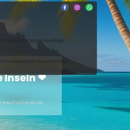
enhäuser
Mietwagen
Ausflüge
UI Cruises
Costa Kreuzfahrten
 Inseln ❤
eland Südsee Inseln