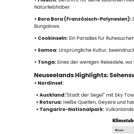
Naturliebhaber.
• Bora Bora (Französisch-Polynesien):
D
Bungalows.
• Cookinseln:
Ein Paradies für Ruhesuche
• Samoa:
Ursprüngliche Kultur, beeindruc
• Tonga:
Eines der wenigen Reiseziele, w
Neuseelands Highlights: Sehens
• Nordinsel:
• Auckland:
"Stadt der Segel" mit Sky To
• Rotorua:
Heiße Quellen, Geysire und fas
• Tongariro-Nationalpark:
Vulkanlands