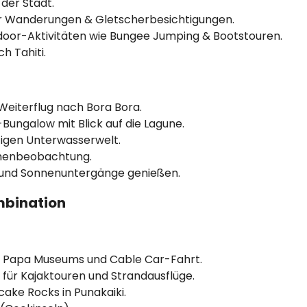
der Stadt.
r Wanderungen & Gletscherbesichtigungen.
oor-Aktivitäten wie Bungee Jumping & Bootstouren.
h Tahiti.
Weiterflug nach Bora Bora.
ungalow mit Blick auf die Lagune.
tigen Unterwasserwelt.
chenbeobachtung.
und Sonnenuntergänge genießen.
mbination
Te Papa Museums und Cable Car-Fahrt.
für Kajaktouren und Strandausflüge.
ake Rocks in Punakaiki.