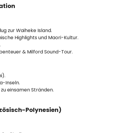
ation
lug zur Waiheke Island.
sche Highlights und Maori-Kultur.
.
enteuer & Milford Sound-Tour.
i).
-Inseln.
 zu einsamen Stränden.
nzösisch-Polynesien)