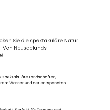
cken Sie die spektakuläre Natur
n. Von Neuseelands
e!
: spektakuläre Landschaften,
klarem Wasser und der entspannten
dschaft. Perfekt für Taucher und