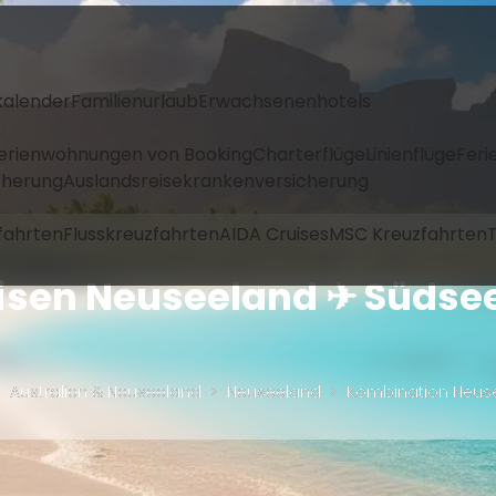
kalender
Familienurlaub
Erwachsenenhotels
Ferienwohnungen von Booking
Charterflüge
Linienflüge
Feri
icherung
Auslandsreisekrankenversicherung
fahrten
Flusskreuzfahrten
AIDA Cruises
MSC Kreuzfahrten
T
sen Neuseeland ✈ Südsee
Australien & Neuseeland
Neuseeland
Kombination Neuse