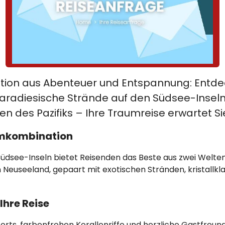
ation aus Abenteuer und Entspannung: Entde
aradiesische Strände auf den Südsee-Insel
n des Pazifiks – Ihre Traumreise erwartet Si
umkombination
üdsee-Inseln bietet Reisenden das Beste aus zwei Welten
 Neuseeland, gepaart mit exotischen Stränden, kristall
Ihre Reise
orts, farbenfrohen Korallenriffe und herzliche Gastfreun