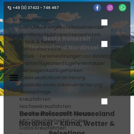
+49 (0) 37422 - 746 467
Pauschalreisen
Last Minute Angebote
Reisekalender
Familienurlaub
Erwachsenenhotels
Beste Reisezeit
Urlaub & Reisen
Neuseeland Nordinsel ❤
Kombireisen
Hotel
Hotels - Ferienwohnungen von Booking
Charterflüge
Linienflüge
Ferienhäuser
Home
Reiseziele
Mietwagen
Ausflüge
Parken
Australien & Neuseeland
Reiseruecktrittversicherung
Neuseeland
Auslandsreisekrankenversicherung
Beste Reisezeit Neuseeland
Nordinsel
Reiseanfrage
Kreuzfahrten
Hochseekreuzfahrten
Beste Reisezeit Neuseeland
Flusskreuzfahrten
AIDA Cruises
MSC Kreuzfahrten
TUI Cruises
Nordinsel – Klima, Wetter &
Costa Kreuzfahrten
Reisetipps