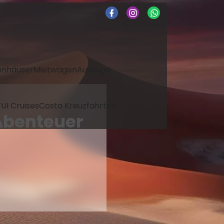
enhäuser
Mietwagen
Ausflüge
UI Cruises
Costa Kreuzfahrten
Abenteuer