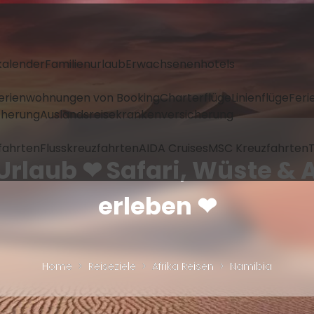
kalender
Familienurlaub
Erwachsenenhotels
Ferienwohnungen von Booking
Charterflüge
Linienflüge
Feri
icherung
Auslandsreisekrankenversicherung
fahrten
Flusskreuzfahrten
AIDA Cruises
MSC Kreuzfahrten
T
Urlaub ❤ Safari, Wüste & 
erleben ❤
Home
Reiseziele
Afrika Reisen
Namibia