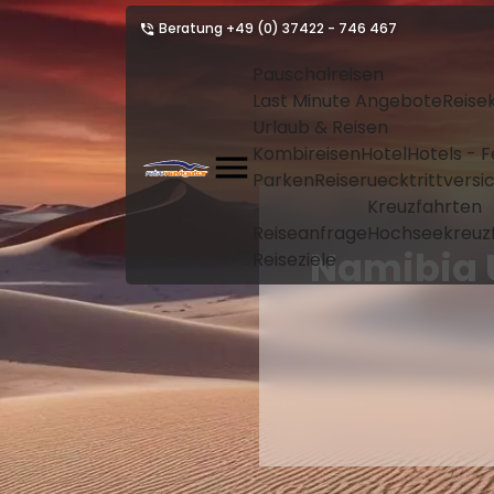
Beratung
+49 (0) 37422 - 746 467
Pauschalreisen
Last Minute Angebote
Reise
Urlaub & Reisen
Kombireisen
Hotel
Hotels - 
Parken
Reiseruecktrittvers
Kreuzfahrten
Reiseanfrage
Hochseekreuz
Namibia 
Reiseziele