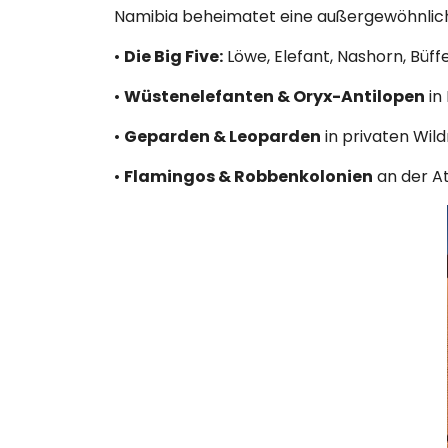
Namibia beheimatet eine außergewöhnliche 
•
Die Big Five:
Löwe, Elefant, Nashorn, Büff
•
Wüstenelefanten & Oryx-Antilopen
in
•
Geparden & Leoparden
in privaten Wil
•
Flamingos & Robbenkolonien
an der At