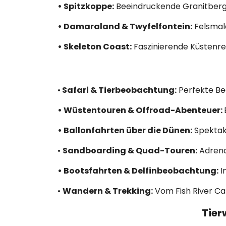
• Spitzkoppe:
Beeindruckende Granitberge
• Damaraland & Twyfelfontein:
Felsmal
• Skeleton Coast:
Faszinierende Küstenre
•
Safari & Tierbeobachtung:
Perfekte Be
• Wüstentouren & Offroad-Abenteuer:
• Ballonfahrten über die Dünen:
Spektaku
•
Sandboarding & Quad-Touren:
Adrena
• Bootsfahrten & Delfinbeobachtung:
I
•
Wandern & Trekking:
Vom Fish River Ca
Tier