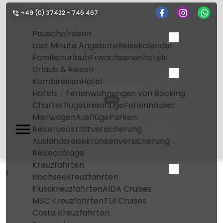
+49 (0) 37422 - 746 467
Pauschalreisen
Last Minute Angebote
Reisekalender
Familienurlaub
Erwachsenenhotels
Urlaub & Reisen
Kombireisen
Hotel
Zandschan
Hotels - Ferienwohnungen von Booking
JWN
Charterflüge
Linienflüge
Ferienhäuser
Mietwagen
Ausflüge
Parken
Home
Flughafen
Zandschan
Reiseruecktrittversicherung
Auslandsreisekrankenversicherung
Reiseanfrage
Kreuzfahrten
1
Hochseekreuzfahrten
Flusskreuzfahrten
AIDA Cruises
MSC Kreuzfahrten
TUI Cruises
Costa Kreuzfahrten