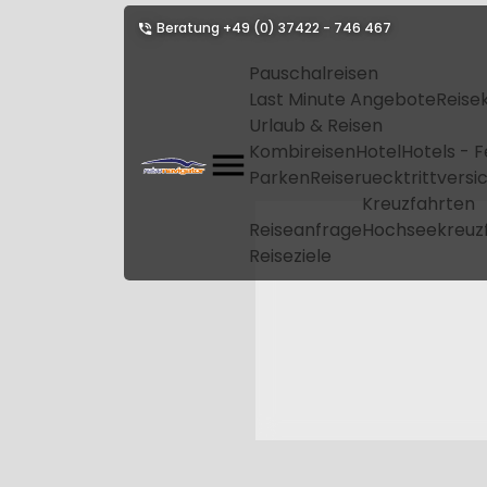
Beratung
+49 (0) 37422 - 746 467
Pauschalreisen
Last Minute Angebote
Reise
Urlaub & Reisen
Kombireisen
Hotel
Hotels - 
Parken
Reiseruecktrittvers
Kreuzfahrten
Reiseanfrage
Hochseekreuz
Reiseziele