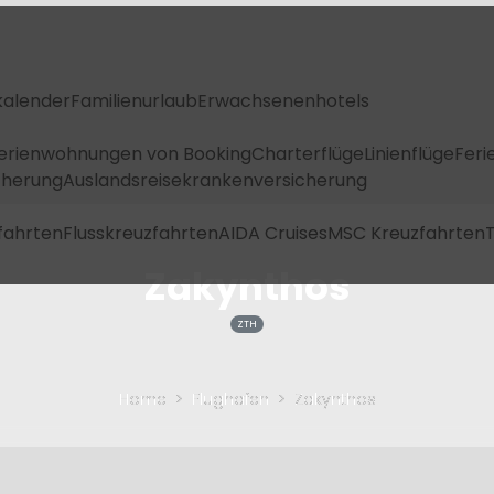
kalender
Familienurlaub
Erwachsenenhotels
Ferienwohnungen von Booking
Charterflüge
Linienflüge
Feri
icherung
Auslandsreisekrankenversicherung
fahrten
Flusskreuzfahrten
AIDA Cruises
MSC Kreuzfahrten
T
Zakynthos
ZTH
Home
Flughafen
Zakynthos