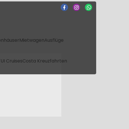
enhäuser
Mietwagen
Ausflüge
UI Cruises
Costa Kreuzfahrten