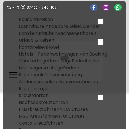
+49 (0) 37422 - 746 467
Pauschalreisen
Last Minute Angebote
Reisekalender
Familienurlaub
Erwachsenenhotels
Urlaub & Reisen
Kombireisen
Hotel
Yokohama
Hotels - Ferienwohnungen von Booking
YOK
Charterflüge
Linienflüge
Ferienhäuser
Mietwagen
Ausflüge
Parken
Home
Flughafen
Yokohama
Reiseruecktrittversicherung
Auslandsreisekrankenversicherung
Reiseanfrage
Kreuzfahrten
1
Hochseekreuzfahrten
Flusskreuzfahrten
AIDA Cruises
MSC Kreuzfahrten
TUI Cruises
Costa Kreuzfahrten