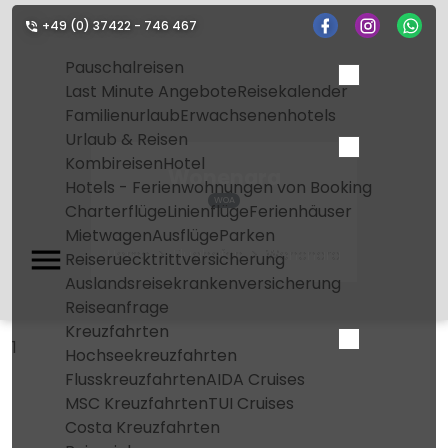
+49 (0) 37422 - 746 467
Pauschalreisen
Last Minute Angebote
Reisekalender
Familienurlaub
Erwachsenenhotels
Urlaub & Reisen
Kombireisen
Hotel
Wonenara
Hotels - Ferienwohnungen von Booking
WOA
Charterflüge
Linienflüge
Ferienhäuser
Mietwagen
Ausflüge
Parken
Home
Flughafen
Wonenara
Reiseruecktrittversicherung
Auslandsreisekrankenversicherung
Reiseanfrage
Kreuzfahrten
1
Hochseekreuzfahrten
Flusskreuzfahrten
AIDA Cruises
MSC Kreuzfahrten
TUI Cruises
Costa Kreuzfahrten