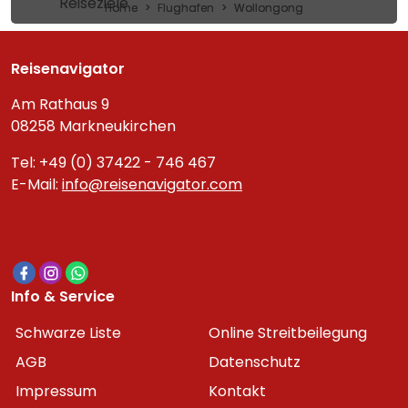
Reiseziele
Home
Flughafen
Wollongong
Reisenavigator
Am Rathaus 9
08258 Markneukirchen
Tel: +49 (0) 37422 - 746 467
E-Mail:
info@reisenavigator.com
Info & Service
Schwarze Liste
Online Streitbeilegung
AGB
Datenschutz
Impressum
Kontakt