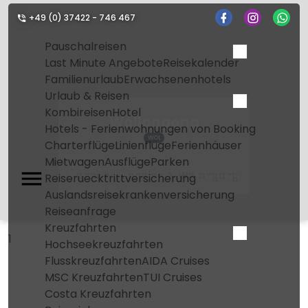
+49 (0) 37422 - 746 467
Pauschalreisen
Last Minute Angebote
Reisekalender
Familienurlaub
Erwachsenenhotels
Urlaub & Reisen
Kombireisen
Hotel
Wollongong
Hotels - Ferienwohnungen von Booking
WOL
Charterflüge
Linienflüge
Ferienhäuser
Mietwagen
Ausflüge
Parken
Home
Flughafen
Wollongong
Reiseruecktrittversicherung
Auslandsreisekrankenversicherung
Reiseanfrage
Kreuzfahrten
1
Hochseekreuzfahrten
Flusskreuzfahrten
AIDA Cruises
MSC Kreuzfahrten
TUI Cruises
Costa Kreuzfahrten