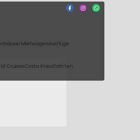
enhäuser
Mietwagen
Ausflüge
UI Cruises
Costa Kreuzfahrten