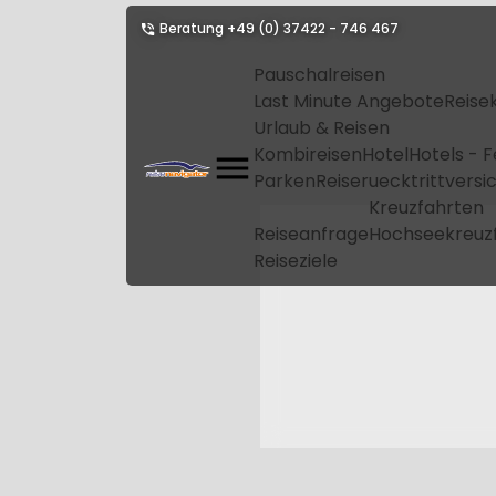
Beratung
+49 (0) 37422 - 746 467
Pauschalreisen
Last Minute Angebote
Reise
Urlaub & Reisen
Kombireisen
Hotel
Hotels - 
Parken
Reiseruecktrittvers
Kreuzfahrten
Reiseanfrage
Hochseekreuz
Reiseziele