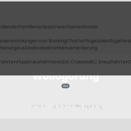
kalender
Familienurlaub
Erwachsenenhotels
Ferienwohnungen von Booking
Charterflüge
Linienflüge
Feri
icherung
Auslandsreisekrankenversicherung
fahrten
Flusskreuzfahrten
AIDA Cruises
MSC Kreuzfahrten
T
Wollogorang
WLL
Home
Flughafen
Wollogorang