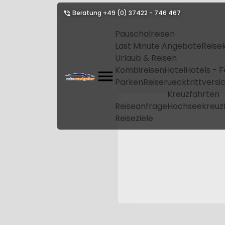
Beratung
+49 (0) 37422 - 746 467
Pauschalreisen
Last Minute Angebote
Reise
Urlaub & Reisen
Kombireisen
Hotel
Hotels - 
Parken
Reiseruecktrittvers
Kreuzfahrten
Reiseanfrage
Hochseekreuz
Reiseziele