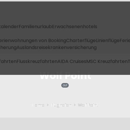
kalender
Familienurlaub
Erwachsenenhotels
Ferienwohnungen von Booking
Charterflüge
Linienflüge
Feri
icherung
Auslandsreisekrankenversicherung
fahrten
Flusskreuzfahrten
AIDA Cruises
MSC Kreuzfahrten
T
Wolf Point
OLF
Home
Flughafen
Wolf Point