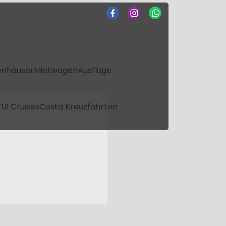
enhäuser
Mietwagen
Ausflüge
UI Cruises
Costa Kreuzfahrten