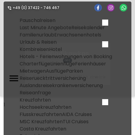
+49 (0) 37422 - 746 467
Pauschalreisen
Last Minute Angebote
Reisekalender
Familienurlaub
Erwachsenenhotels
Urlaub & Reisen
Kombireisen
Hotel
Wladikawkas
Hotels - Ferienwohnungen von Booking
OGZ
Charterflüge
Linienflüge
Ferienhäuser
Mietwagen
Ausflüge
Parken
Home
Flughafen
Wladikawkas
Reiseruecktrittversicherung
Auslandsreisekrankenversicherung
Reiseanfrage
Kreuzfahrten
1
Hochseekreuzfahrten
Flusskreuzfahrten
AIDA Cruises
MSC Kreuzfahrten
TUI Cruises
Costa Kreuzfahrten