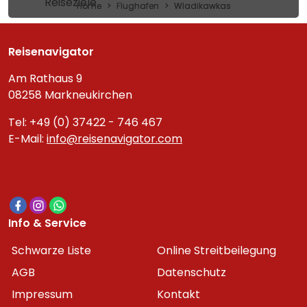
Reiseziele
Home
Flughafen
Wladikawkas
Reisenavigator
Am Rathaus 9
08258 Markneukirchen
Tel: +49 (0) 37422 - 746 467
E-Mail:
info@reisenavigator.com
Info & Service
Schwarze Liste
Online Streitbeilegung
AGB
Datenschutz
Impressum
Kontakt