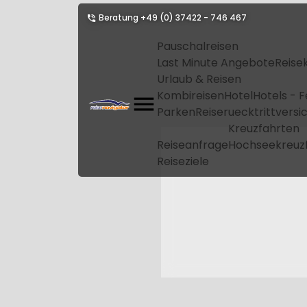
Beratung
+49 (0) 37422 - 746 467
Pauschalreisen
Last Minute Angebote
Reise
Urlaub & Reisen
Kombireisen
Hotel
Hotels - 
Parken
Reiseruecktrittvers
Kreuzfahrten
Reiseanfrage
Hochseekreuz
Reiseziele