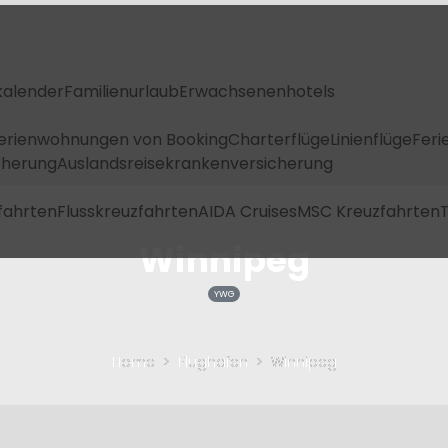
kalender
Familienurlaub
Erwachsenenhotels
Ferienwohnungen von Booking
Charterflüge
Linienflüge
Feri
icherung
Auslandsreisekrankenversicherung
fahrten
Flusskreuzfahrten
AIDA Cruises
MSC Kreuzfahrten
T
Winnipeg
YWG
Home
Flughafen
Winnipeg