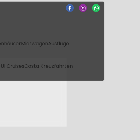
enhäuser
Mietwagen
Ausflüge
UI Cruises
Costa Kreuzfahrten