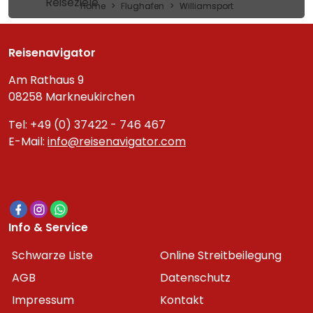
Reiseziele
Home
Flughafen
Williamsport
Reisenavigator
Am Rathaus 9
08258 Markneukirchen
Tel: +49 (0) 37422 - 746 467
E-Mail:
info@reisenavigator.com
Info & Service
Schwarze Liste
Online Streitbeilegung
AGB
Datenschutz
Impressum
Kontakt