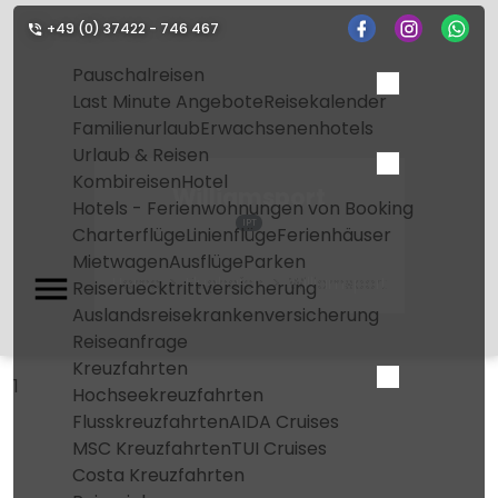
+49 (0) 37422 - 746 467
Pauschalreisen
Last Minute Angebote
Reisekalender
Familienurlaub
Erwachsenenhotels
Urlaub & Reisen
Kombireisen
Hotel
Williamsport
Hotels - Ferienwohnungen von Booking
IPT
Charterflüge
Linienflüge
Ferienhäuser
Mietwagen
Ausflüge
Parken
Home
Flughafen
Williamsport
Reiseruecktrittversicherung
Auslandsreisekrankenversicherung
Reiseanfrage
Kreuzfahrten
1
Hochseekreuzfahrten
Flusskreuzfahrten
AIDA Cruises
MSC Kreuzfahrten
TUI Cruises
Costa Kreuzfahrten