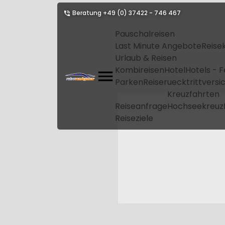
Beratung
+49 (0) 37422 - 746 467
Pauschalreisen
Last Minute Angebote
Reise
Urlaub & Reisen
Kombireisen
Hotel
Hotels - 
Parken
Reiseruecktrittvers
Kreuzfahrten
Reiseanfrage
Hochseekreuz
Reiseziele