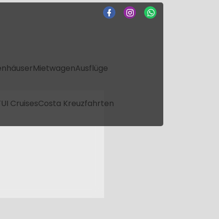
enhäuser
Mietwagen
Ausflüge
UI Cruises
Costa Kreuzfahrten