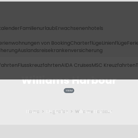
kalender
Familienurlaub
Erwachsenenhotels
Ferienwohnungen von Booking
Charterflüge
Linienflüge
Feri
icherung
Auslandsreisekrankenversicherung
fahrten
Flusskreuzfahrten
AIDA Cruises
MSC Kreuzfahrten
T
Williams Harbour
YWM
Home
Flughafen
Williams Harbour