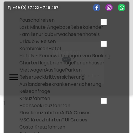
+49 (0) 37422 - 746 467
Pauschalreisen
Last Minute Angebote
Reisekalender
Familienurlaub
Erwachsenenhotels
Urlaub & Reisen
Kombireisen
Hotel
Wharton
Hotels - Ferienwohnungen von Booking
WHT
Charterflüge
Linienflüge
Ferienhäuser
Mietwagen
Ausflüge
Parken
Home
Flughafen
Wharton
Reiseruecktrittversicherung
Auslandsreisekrankenversicherung
Reiseanfrage
Kreuzfahrten
1
Hochseekreuzfahrten
Flusskreuzfahrten
AIDA Cruises
MSC Kreuzfahrten
TUI Cruises
Costa Kreuzfahrten