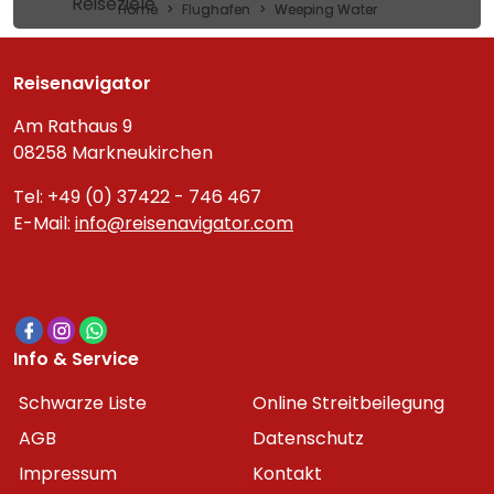
Reiseziele
Home
Flughafen
Weeping Water
Reisenavigator
Am Rathaus 9
08258 Markneukirchen
Tel: +49 (0) 37422 - 746 467
E-Mail:
info@reisenavigator.com
Info & Service
Schwarze Liste
Online Streitbeilegung
AGB
Datenschutz
Impressum
Kontakt