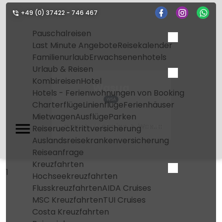
+49 (0) 37422 - 746 467
Pauschalreisen
Last Minute Angebote
Reisekalender
Familienurlaub
Erwachsenenhotels
Urlaub & Reisen
Kombireisen
Hotel
Wasua
Hotels - Ferienwohnungen von Booking
WSA
Charterflüge
Linienflüge
Ferienhäuser
Mietwagen
Ausflüge
Parken
Home
Flughafen
Wasua
Reiseruecktrittversicherung
Auslandsreisekrankenversicherung
Reiseanfrage
Kreuzfahrten
1
Hochseekreuzfahrten
Flusskreuzfahrten
AIDA Cruises
MSC Kreuzfahrten
TUI Cruises
Costa Kreuzfahrten