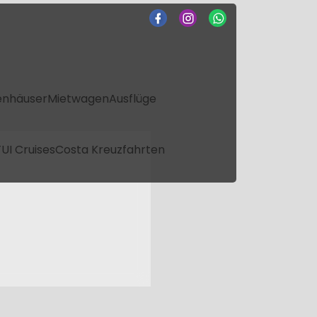
enhäuser
Mietwagen
Ausflüge
UI Cruises
Costa Kreuzfahrten