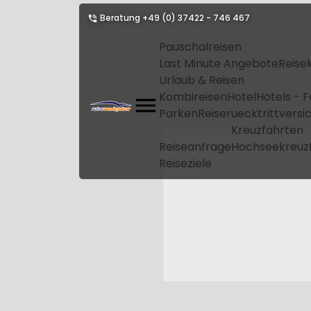
Beratung
+49 (0) 37422 - 746 467
Pauschalreisen
Last Minute Angebote
Reise
Urlaub & Reisen
Kombireisen
Hotel
Hotels - 
Parken
Reiseruecktrittvers
Kreuzfahrten
Reiseanfrage
Hochseekreuz
Reiseziele