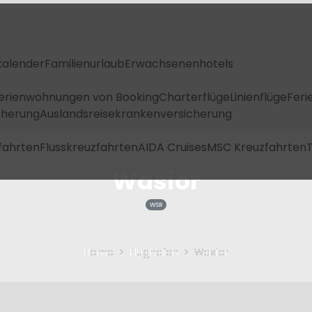
kalender
Familienurlaub
Erwachsenenhotels
Ferienwohnungen von Booking
Charterflüge
Linienflüge
Feri
icherung
Auslandsreisekrankenversicherung
fahrten
Flusskreuzfahrten
AIDA Cruises
MSC Kreuzfahrten
T
Wasior
WSR
Home
Flughafen
Wasior