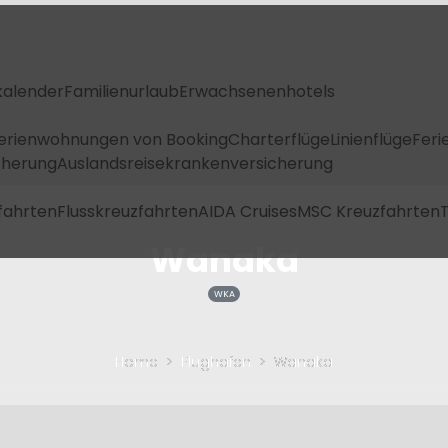
kalender
Familienurlaub
Erwachsenenhotels
Ferienwohnungen von Booking
Charterflüge
Linienflüge
Feri
icherung
Auslandsreisekrankenversicherung
fahrten
Flusskreuzfahrten
AIDA Cruises
MSC Kreuzfahrten
T
Wanaka
WKA
Home
Flughafen
Wanaka