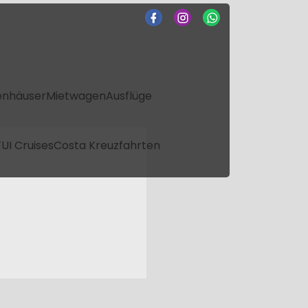
enhäuser
Mietwagen
Ausflüge
UI Cruises
Costa Kreuzfahrten