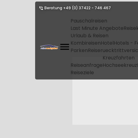
Beratung
+49 (0) 37422 - 746 467
Pauschalreisen
Last Minute Angebote
Reise
Urlaub & Reisen
Kombireisen
Hotel
Hotels - 
Parken
Reiseruecktrittvers
Kreuzfahrten
Reiseanfrage
Hochseekreuz
Reiseziele