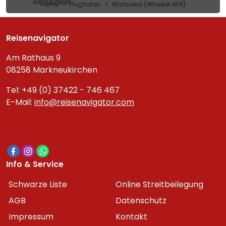
Reiseziele
Home
Flughafen
Wahiawa (Wheeler AFB)
Reisenavigator
Am Rathaus 9
08258 Markneukirchen
Tel: +49 (0) 37422 - 746 467
E-Mail:
info@reisenavigator.com
Info & Service
Schwarze Liste
Online Streitbeilegung
AGB
Datenschutz
Impressum
Kontakt