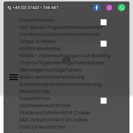
+49 (0) 37422 - 746 467
Pauschalreisen
Last Minute Angebote
Reisekalender
Familienurlaub
Erwachsenenhotels
Urlaub & Reisen
Kombireisen
Hotel
Vryheid
Hotels - Ferienwohnungen von Booking
VYD
Charterflüge
Linienflüge
Ferienhäuser
Mietwagen
Ausflüge
Parken
Home
Flughafen
Vryheid
Reiseruecktrittversicherung
Auslandsreisekrankenversicherung
Reiseanfrage
Kreuzfahrten
1
Hochseekreuzfahrten
Flusskreuzfahrten
AIDA Cruises
MSC Kreuzfahrten
TUI Cruises
Costa Kreuzfahrten