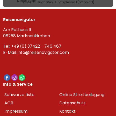
Reiseziele
Home
Flughafen
Vrajdebna ((off point))
Reisenavigator
Am Rathaus 9
08258 Markneukirchen
Tel: +49 (0) 37422 - 746 467
E-Mail:
info@reisenavigator.com
Info & Service
Schwarze Liste
Online Streitbeilegung
AGB
Datenschutz
Impressum
Kontakt