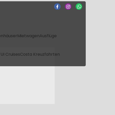
enhäuser
Mietwagen
Ausflüge
UI Cruises
Costa Kreuzfahrten