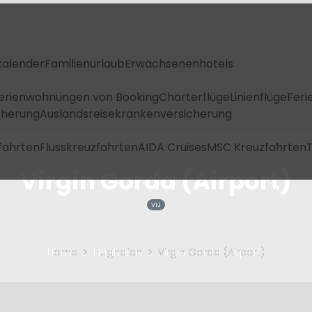
kalender
Familienurlaub
Erwachsenenhotels
Ferienwohnungen von Booking
Charterflüge
Linienflüge
Feri
icherung
Auslandsreisekrankenversicherung
fahrten
Flusskreuzfahrten
AIDA Cruises
MSC Kreuzfahrten
T
Virgin Gorda (Airport)
VIJ
Home
Flughafen
Virgin Gorda (Airport)