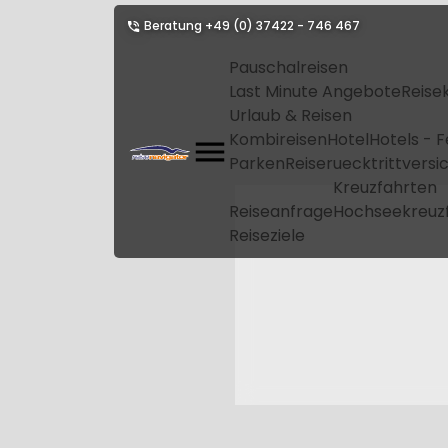
Beratung
+49 (0) 37422 - 746 467
Pauschalreisen
Last Minute Angebote
Reise
Urlaub & Reisen
Kombireisen
Hotel
Hotels - 
Parken
Reiseruecktrittvers
Kreuzfahrten
Reiseanfrage
Hochseekreuz
Reiseziele