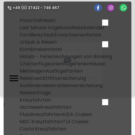
+49 (0) 37422 - 746 467
Pauschalreisen
Last Minute Angebote
Reisekalender
Familienurlaub
Erwachsenenhotels
Urlaub & Reisen
Kombireisen
Hotel
Vieste
Hotels - Ferienwohnungen von Booking
VIF
Charterflüge
Linienflüge
Ferienhäuser
Mietwagen
Ausflüge
Parken
Home
Flughafen
Vieste
Reiseruecktrittversicherung
Auslandsreisekrankenversicherung
Reiseanfrage
Kreuzfahrten
1
Hochseekreuzfahrten
Flusskreuzfahrten
AIDA Cruises
MSC Kreuzfahrten
TUI Cruises
Costa Kreuzfahrten