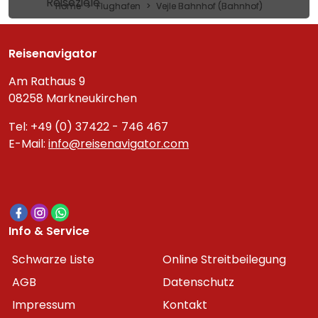
Reiseziele
Home
Flughafen
Vejle Bahnhof (Bahnhof)
Reisenavigator
Am Rathaus 9
08258 Markneukirchen
Tel: +49 (0) 37422 - 746 467
E-Mail:
info@reisenavigator.com
Info & Service
Schwarze Liste
Online Streitbeilegung
AGB
Datenschutz
Impressum
Kontakt