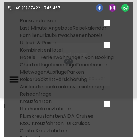
+49 (0) 37422 - 746 467
Pauschalreisen
Last Minute Angebote
Reisekalender
Familienurlaub
Erwachsenenhotels
Urlaub & Reisen
Kombireisen
Hotel
Valledupar
Hotels - Ferienwohnungen von Booking
VUP
Charterflüge
Linienflüge
Ferienhäuser
Mietwagen
Ausflüge
Parken
Home
Flughafen
Valledupar
Reiseruecktrittversicherung
Auslandsreisekrankenversicherung
Reiseanfrage
Kreuzfahrten
1
Hochseekreuzfahrten
Flusskreuzfahrten
AIDA Cruises
MSC Kreuzfahrten
TUI Cruises
Costa Kreuzfahrten