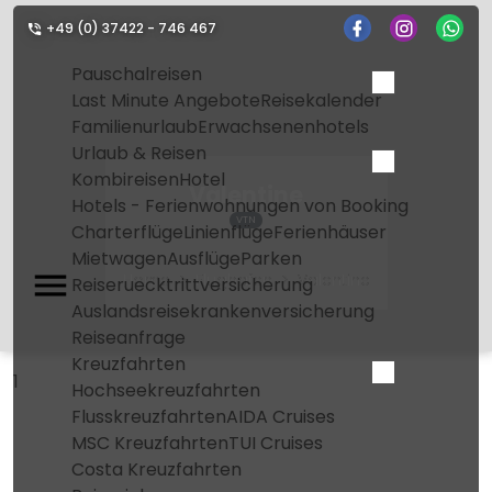
+49 (0) 37422 - 746 467
Pauschalreisen
Last Minute Angebote
Reisekalender
Familienurlaub
Erwachsenenhotels
Urlaub & Reisen
Kombireisen
Hotel
Valentine
Hotels - Ferienwohnungen von Booking
VTN
Charterflüge
Linienflüge
Ferienhäuser
Mietwagen
Ausflüge
Parken
Home
Flughafen
Valentine
Reiseruecktrittversicherung
Auslandsreisekrankenversicherung
Reiseanfrage
Kreuzfahrten
1
Hochseekreuzfahrten
Flusskreuzfahrten
AIDA Cruises
MSC Kreuzfahrten
TUI Cruises
Costa Kreuzfahrten