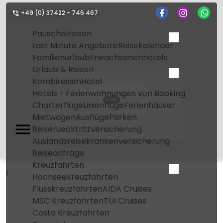
+49 (0) 37422 - 746 467
Pauschalreisen
Last Minute Angebote
Reisekalender
Familienurlaub
Erwachsenenhotels
Urlaub & Reisen
Kombireisen
Hotel
Uummannaq
Hotels - Ferienwohnungen von Booking
UMD
Charterflüge
Linienflüge
Ferienhäuser
Mietwagen
Ausflüge
Parken
Home
Flughafen
Uummannaq
Reiseruecktrittversicherung
Auslandsreisekrankenversicherung
Reiseanfrage
Kreuzfahrten
1
Hochseekreuzfahrten
Flusskreuzfahrten
AIDA Cruises
MSC Kreuzfahrten
TUI Cruises
Costa Kreuzfahrten