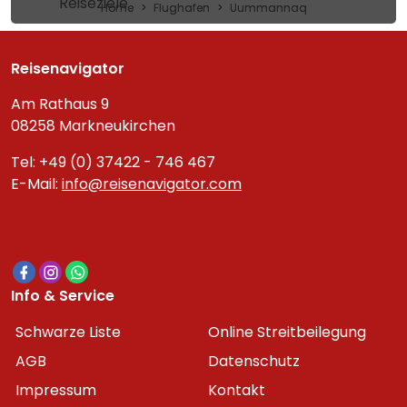
Reiseziele
Home
Flughafen
Uummannaq
Reisenavigator
Am Rathaus 9
08258 Markneukirchen
Tel: +49 (0) 37422 - 746 467
E-Mail:
info@reisenavigator.com
Info & Service
Schwarze Liste
Online Streitbeilegung
AGB
Datenschutz
Impressum
Kontakt