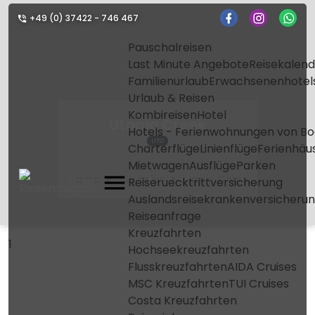
+49 (0) 37422 - 746 467
Pauschalreisen
Last Minute Angebote
Reisekalend
Familienurlaub
Erwachsenenhotel
Urlaub & Reisen
Kombireisen
Hotel
Utopia Creek
Hotels - Ferienwohnungen von Bo
UTO
Charterflüge
Linienflüge
Ferienhäu
Mietwagen
Ausflüge
Parken
Home
Flughafen
Utopia Creek
Reiseruecktrittversicherung
Auslandsreisekrankenversicheru
Reiseanfrage
Kreuzfahrten
1
Hochseekreuzfahrten
Flusskreuzfahrten
AIDA Cruises
MSC Kreuzfahrten
TUI Cruises
Costa Kreuzfahrten