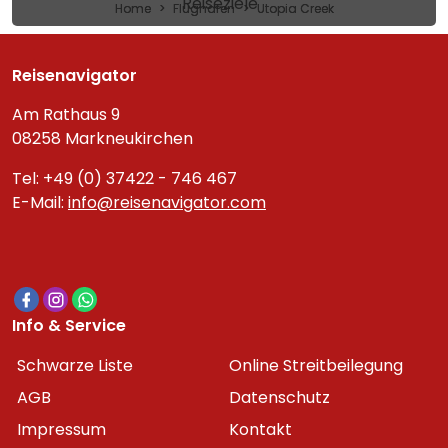
Reiseziele
Home
Flughafen
Utopia Creek
Reisenavigator
Am Rathaus 9
08258 Markneukirchen
Tel: +49 (0) 37422 - 746 467
E-Mail:
info@reisenavigator.com
Info & Service
Schwarze Liste
Online Streitbeilegung
AGB
Datenschutz
Impressum
Kontakt