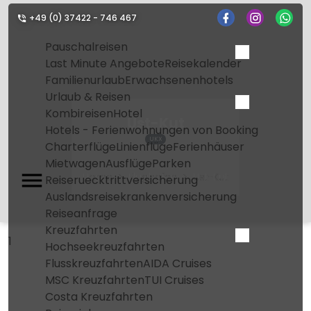
+49 (0) 37422 - 746 467
Pauschalreisen
Last Minute Angebote
Reisekalender
Familienurlaub
Erwachsenenhotels
Urlaub & Reisen
Kombireisen
Hotel
Ust-Kut
Hotels - Ferienwohnungen von Booking
UKX
Charterflüge
Linienflüge
Ferienhäuser
Mietwagen
Ausflüge
Parken
Home
Flughafen
Ust-Kut
Reiseruecktrittversicherung
Auslandsreisekrankenversicherung
Reiseanfrage
Kreuzfahrten
1
Hochseekreuzfahrten
Flusskreuzfahrten
AIDA Cruises
MSC Kreuzfahrten
TUI Cruises
Costa Kreuzfahrten