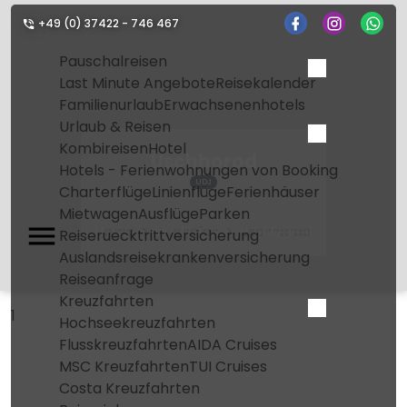
+49 (0) 37422 - 746 467
Pauschalreisen
Last Minute Angebote
Reisekalender
Familienurlaub
Erwachsenenhotels
Urlaub & Reisen
Kombireisen
Hotel
Uschhorod
Hotels - Ferienwohnungen von Booking
UDJ
Charterflüge
Linienflüge
Ferienhäuser
Mietwagen
Ausflüge
Parken
Home
Flughafen
Uschhorod
Reiseruecktrittversicherung
Auslandsreisekrankenversicherung
Reiseanfrage
Kreuzfahrten
1
Hochseekreuzfahrten
Flusskreuzfahrten
AIDA Cruises
MSC Kreuzfahrten
TUI Cruises
Costa Kreuzfahrten