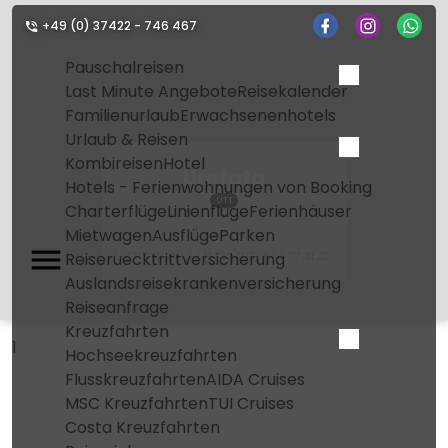
+49 (0) 37422 - 746 467
Pauschalreisen
Last Minute Angebote
Reisekalender
Familienurlaub
Erwachsenenhotels
Urlaub & Reisen
Kombireisen
Hotel
Umtata
Hotels - Ferienwohnungen von Booking
UTT
Charterflüge
Linienflüge
Ferienhäuser
Mietwagen
Ausflüge
Parken
Home
Flughafen
Umtata
Reiseruecktrittversicherung
Auslandsreisekrankenversicherung
Reiseanfrage
Kreuzfahrten
1
Hochseekreuzfahrten
Flusskreuzfahrten
AIDA Cruises
MSC Kreuzfahrten
TUI Cruises
Costa Kreuzfahrten