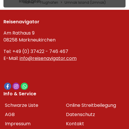
Reiseziele
Home
Flughafen
Umnak Island (Umnak)
Reisenavigator
Am Rathaus 9
08258 Markneukirchen
Tel: +49 (0) 37422 - 746 467
E-Mail:
info@reisenavigator.com
Info & Service
Schwarze Liste
Online Streitbeilegung
AGB
Datenschutz
Impressum
Kontakt