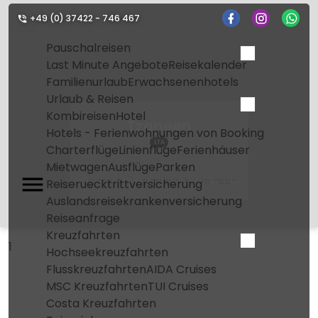
+49 (0) 37422 - 746 467
Pauschalreisen
Last Minute Angebote
Reisekalender
Familienurlaub
Erwachsenenhotels
Urlaub & Reisen
Kombireisen
Hotel
Tzaneen
Hotels - Ferienwohnungen von Booking
LTA
Charterflüge
Linienflüge
Ferienhäuser
Mietwagen
Ausflüge
Parken
Home
Flughafen
Tzaneen
Reiseruecktrittversicherung
Auslandsreisekrankenversicherung
Reiseanfrage
Kreuzfahrten
1
Hochseekreuzfahrten
Flusskreuzfahrten
AIDA Cruises
MSC Kreuzfahrten
TUI Cruises
Costa Kreuzfahrten