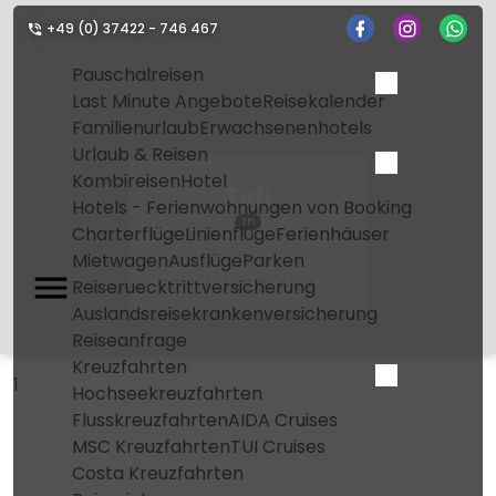
+49 (0) 37422 - 746 467
Pauschalreisen
Last Minute Angebote
Reisekalender
Familienurlaub
Erwachsenenhotels
Urlaub & Reisen
Kombireisen
Hotel
Tufi
Hotels - Ferienwohnungen von Booking
TFI
Charterflüge
Linienflüge
Ferienhäuser
Mietwagen
Ausflüge
Parken
Home
Flughafen
Tufi
Reiseruecktrittversicherung
Auslandsreisekrankenversicherung
Reiseanfrage
Kreuzfahrten
1
Hochseekreuzfahrten
Flusskreuzfahrten
AIDA Cruises
MSC Kreuzfahrten
TUI Cruises
Costa Kreuzfahrten