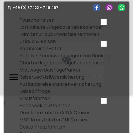
+49 (0) 37422 - 746 467
Pauschalreisen
Last Minute Angebote
Reisekalender
Familienurlaub
Erwachsenenhotels
Urlaub & Reisen
Kombireisen
Hotel
Tucuma
Hotels - Ferienwohnungen von Booking
TUZ
Charterflüge
Linienflüge
Ferienhäuser
Mietwagen
Ausflüge
Parken
Home
Flughafen
Tucuma
Reiseruecktrittversicherung
Auslandsreisekrankenversicherung
Reiseanfrage
Kreuzfahrten
1
Hochseekreuzfahrten
Flusskreuzfahrten
AIDA Cruises
MSC Kreuzfahrten
TUI Cruises
Costa Kreuzfahrten