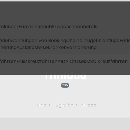
kalender
Familienurlaub
Erwachsenenhotels
Ferienwohnungen von Booking
Charterflüge
Linienflüge
Feri
icherung
Auslandsreisekrankenversicherung
fahrten
Flusskreuzfahrten
AIDA Cruises
MSC Kreuzfahrten
T
Trinidad
TND
Home
Flughafen
Trinidad