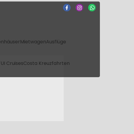
enhäuser
Mietwagen
Ausflüge
UI Cruises
Costa Kreuzfahrten