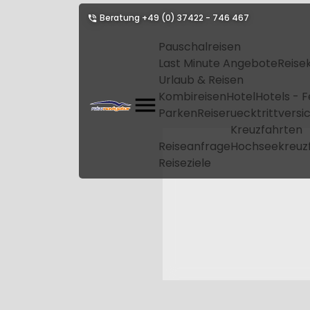
Beratung
+49 (0) 37422 - 746 467
Pauschalreisen
Last Minute Angebote
Reise
Urlaub & Reisen
Kombireisen
Hotel
Hotels - 
Parken
Reiseruecktrittvers
Kreuzfahrten
Reiseanfrage
Hochseekreuz
Reiseziele