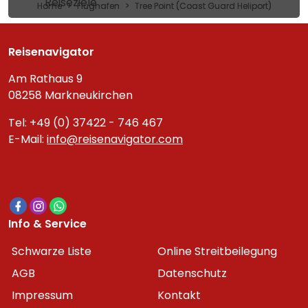
Reiseziele
Home
Flughafen
Tree Point (Coast Guard Heliport)
Reisenavigator
Am Rathaus 9
08258 Markneukirchen
Tel: +49 (0) 37422 - 746 467
E-Mail:
info@reisenavigator.com
Info & Service
Schwarze Liste
Online Streitbeilegung
AGB
Datenschutz
Impressum
Kontakt