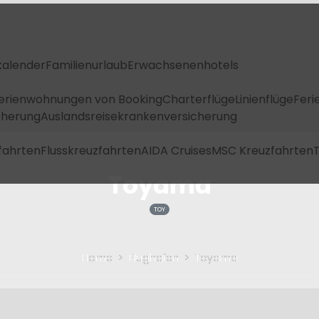
kalender
Familienurlaub
Erwachsenenhotels
Ferienwohnungen von Booking
Charterflüge
Linienflüge
Feri
icherung
Auslandsreisekrankenversicherung
fahrten
Flusskreuzfahrten
AIDA Cruises
MSC Kreuzfahrten
T
Toyama
TOY
Home
Flughafen
Toyama