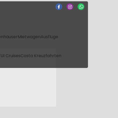
enhäuser
Mietwagen
Ausflüge
UI Cruises
Costa Kreuzfahrten