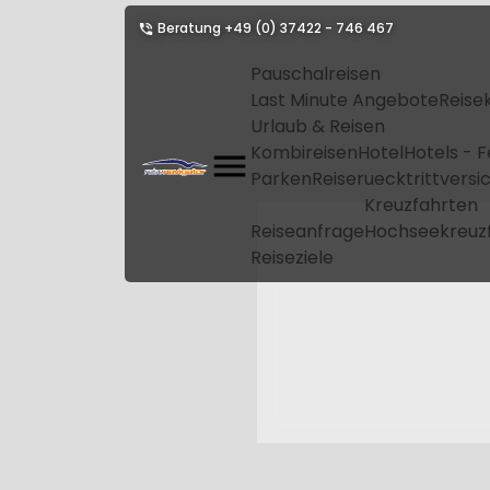
Beratung
+49 (0) 37422 - 746 467
Pauschalreisen
Last Minute Angebote
Reise
Urlaub & Reisen
Kombireisen
Hotel
Hotels - 
Parken
Reiseruecktrittvers
Kreuzfahrten
Reiseanfrage
Hochseekreuz
Reiseziele