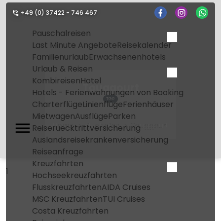
+49 (0) 37422 - 746 467
Pauschalreisen
Last Minute Angebote
Reisekalender
Familienurlaub
Erwachsenenhotels
Urlaub & Reisen
Kombireisen
Hotel
Touggourt
Hotels - Ferienwohnungen von Booking
TGR
Charterflüge
Linienflüge
Ferienhäuser
Mietwagen
Ausflüge
Parken
Home
Flughafen
Touggourt
Reiseruecktrittversicherung
Auslandsreisekrankenversicherung
Reiseanfrage
Kreuzfahrten
1
Hochseekreuzfahrten
Flusskreuzfahrten
AIDA Cruises
MSC Kreuzfahrten
TUI Cruises
Costa Kreuzfahrten