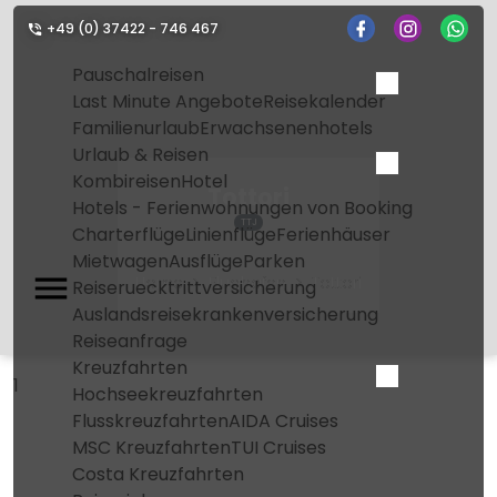
+49 (0) 37422 - 746 467
Pauschalreisen
Last Minute Angebote
Reisekalender
Familienurlaub
Erwachsenenhotels
Urlaub & Reisen
Kombireisen
Hotel
Tottori
Hotels - Ferienwohnungen von Booking
TTJ
Charterflüge
Linienflüge
Ferienhäuser
Mietwagen
Ausflüge
Parken
Home
Flughafen
Tottori
Reiseruecktrittversicherung
Auslandsreisekrankenversicherung
Reiseanfrage
Kreuzfahrten
1
Hochseekreuzfahrten
Flusskreuzfahrten
AIDA Cruises
MSC Kreuzfahrten
TUI Cruises
Costa Kreuzfahrten