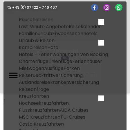
+49 (0) 37422 - 746 467
Pauschalreisen
Last Minute Angebote
Reisekalender
Familienurlaub
Erwachsenenhotels
Urlaub & Reisen
Kombireisen
Hotel
Torembi
Hotels - Ferienwohnungen von Booking
TCJ
Charterflüge
Linienflüge
Ferienhäuser
Mietwagen
Ausflüge
Parken
Home
Flughafen
Torembi
Reiseruecktrittversicherung
Auslandsreisekrankenversicherung
Reiseanfrage
Kreuzfahrten
1
Hochseekreuzfahrten
Flusskreuzfahrten
AIDA Cruises
MSC Kreuzfahrten
TUI Cruises
Costa Kreuzfahrten