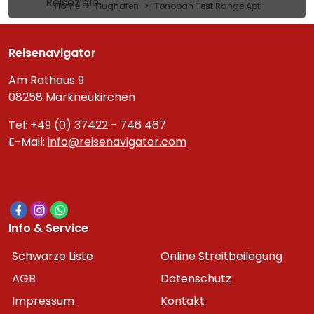
Reiseziele
Home
Flughafen
Tonopah Test Range Apt
Reisenavigator
Am Rathaus 9
08258 Markneukirchen
Tel: +49 (0) 37422 - 746 467
E-Mail:
info@reisenavigator.com
Info & Service
Schwarze Liste
Online Streitbeilegung
AGB
Datenschutz
Impressum
Kontakt