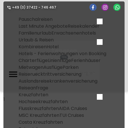
+49 (0) 37422 - 746 467
Pauschalreisen
Last Minute Angebote
Reisekalender
Familienurlaub
Erwachsenenhotels
Urlaub & Reisen
Kombireisen
Hotel
Tongren
Hotels - Ferienwohnungen von Booking
TEN
Charterflüge
Linienflüge
Ferienhäuser
Mietwagen
Ausflüge
Parken
Home
Flughafen
Tongren
Reiseruecktrittversicherung
Auslandsreisekrankenversicherung
Reiseanfrage
Kreuzfahrten
1
Hochseekreuzfahrten
Flusskreuzfahrten
AIDA Cruises
MSC Kreuzfahrten
TUI Cruises
Costa Kreuzfahrten