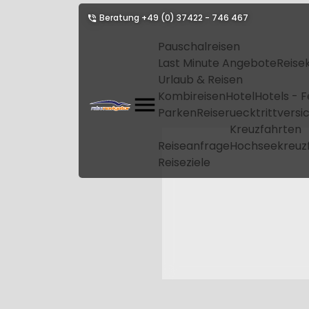
Beratung
+49 (0) 37422 - 746 467
Pauschalreisen
Last Minute Angebote
Reise
Urlaub & Reisen
Kombireisen
Hotel
Hotels - 
Parken
Reiseruecktrittvers
Kreuzfahrten
Reiseanfrage
Hochseekreuz
Reiseziele