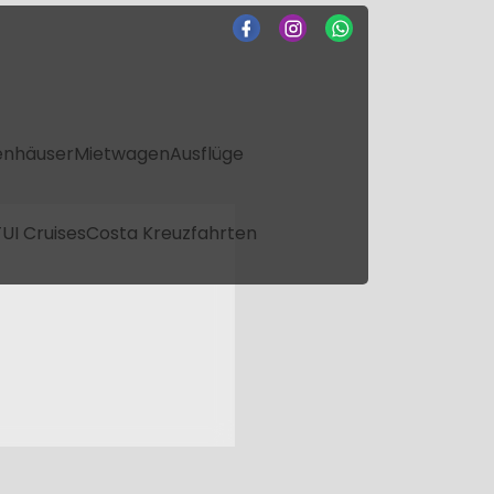
enhäuser
Mietwagen
Ausflüge
UI Cruises
Costa Kreuzfahrten