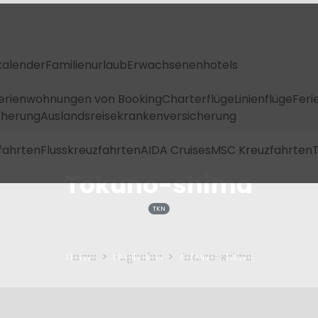
kalender
Familienurlaub
Erwachsenenhotels
Ferienwohnungen von Booking
Charterflüge
Linienflüge
Feri
icherung
Auslandsreisekrankenversicherung
fahrten
Flusskreuzfahrten
AIDA Cruises
MSC Kreuzfahrten
T
Tokuno-shima
TKN
Home
Flughafen
Tokuno-shima